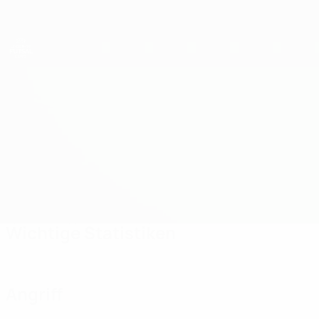
Direkt
zum
Hauptinhalt
UEFA U19-Futsal-EM
Litauen vs Georgien
Updates
Gruppe
Infos zum Spiel
Wichtige Statistiken
Angriff