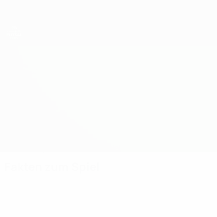
Direkt
zum
Hauptinhalt
UEFA U19-Futsal-EM
Portugal vs Slowakei
Überblick
Updates
Infos zum Spiel
Fakten zum Spiel