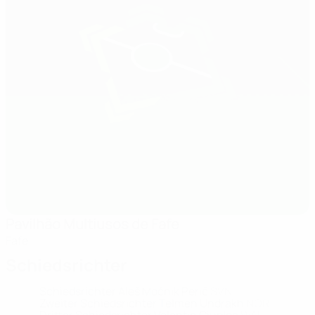
Pavilhão Multiusos de Fafe
Fafe
Schiedsrichter
Schiedsrichter
Aleš Močnik Perič
SVN
Zweiter Schiedsrichter
Telmen Undrakh
NOR