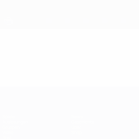
Direkt
zum
Hauptinhalt
Futsal-EURO
Video
Highlights
Futsal-EURO
Spiele
News
Auslosungen
Geschichte
Gruppen
Über
Video
Shop
Stat.