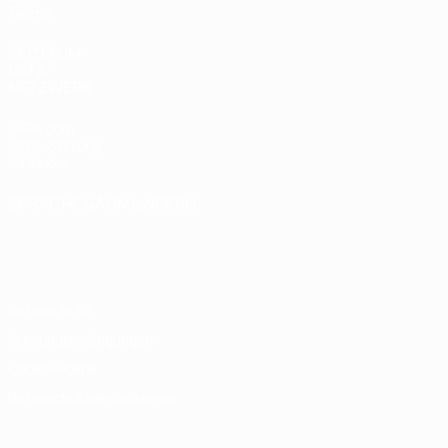
Teams
SEITEN IM
UEFA-
NETZWERK
UEFA.com
UEFA-Stiftung
für Kinder
SPRACHE &AUML;NDERN
Deutsch
English
Français
Deutsch
Русский
Español
Italiano
Português
Datenschutz
Nutzungsbedingungen
Cookie-Politik
Datenschutzeinstellungen