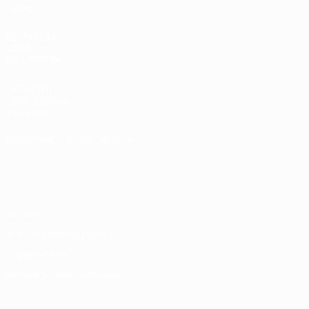
Teams
SEITEN IM
UEFA-
NETZWERK
UEFA.com
UEFA-Stiftung
für Kinder
SPRACHE &AUML;NDERN
Deutsch
English
Français
Deutsch
Русский
Español
Italiano
Português
Datenschutz
Nutzungsbedingungen
Cookie-Politik
Datenschutzeinstellungen