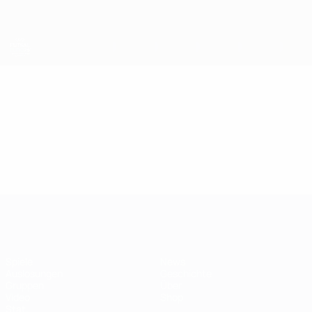
Direkt
zum
Hauptinhalt
Futsal-EURO
Video
Highlights
Futsal-EURO
Spiele
News
Auslosungen
Geschichte
Gruppen
Über
Video
Shop
Stat.