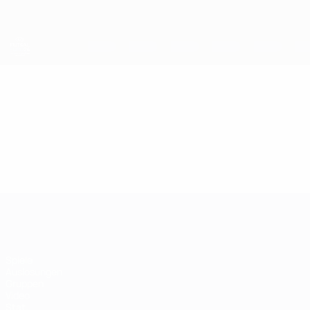
Direkt
zum
Hauptinhalt
Futsal-EURO
Video
Highlights
Futsal-EURO
Spiele
Auslosungen
Gruppen
Video
Stat.