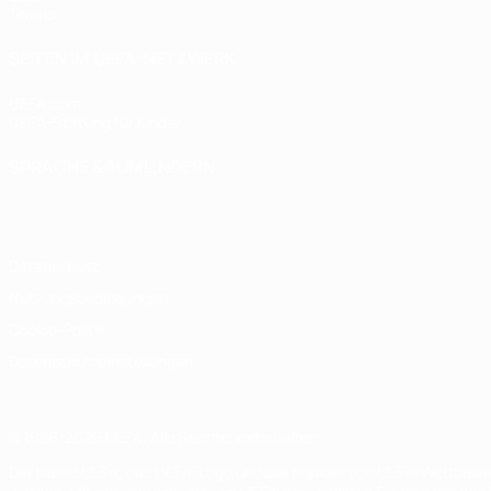
Teams
SEITEN IM UEFA-NETZWERK
UEFA.com
UEFA-Stiftung für Kinder
SPRACHE &AUML;NDERN
Deutsch
English
Français
Deutsch
Русский
Español
Italiano
Datenschutz
Nutzungsbedingungen
Cookie-Politik
Datenschutzeinstellungen
© 1998-2026 UEFA. Alle Rechte vorbehalten
Der Name UEFA, das UEFA-Logo und alle Marken von UEFA-Wettbewerb