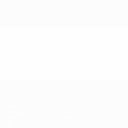
Direkt
zum
Hauptinhalt
Futsal-EURO
Video
Highlights
Futsal-EURO
Spiele
News
Auslosungen
Geschichte
Gruppen
Über
Video
Shop
Stat.