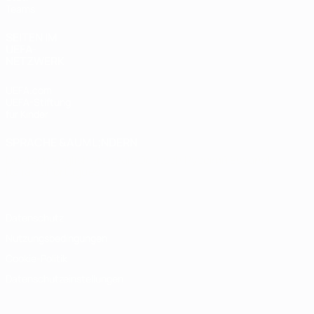
Teams
SEITEN IM
UEFA-
NETZWERK
UEFA.com
UEFA-Stiftung
für Kinder
SPRACHE &AUML;NDERN
Deutsch
English
Français
Deutsch
Русский
Español
Italiano
Português
Datenschutz
Nutzungsbedingungen
Cookie-Politik
Datenschutzeinstellungen