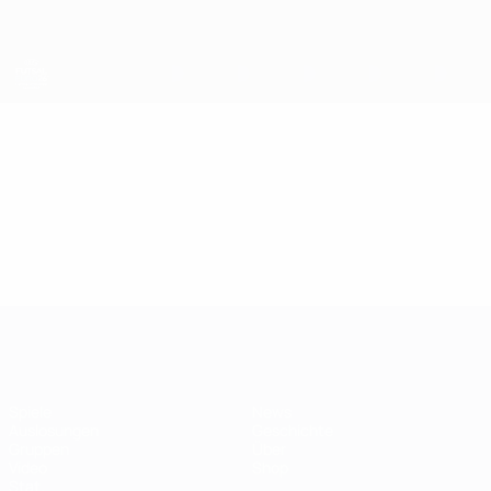
Direkt
zum
Hauptinhalt
Futsal-EURO
Video
Im Fokus
Futsal-EURO
Spiele
News
Auslosungen
Geschichte
Gruppen
Über
Video
Shop
Stat.