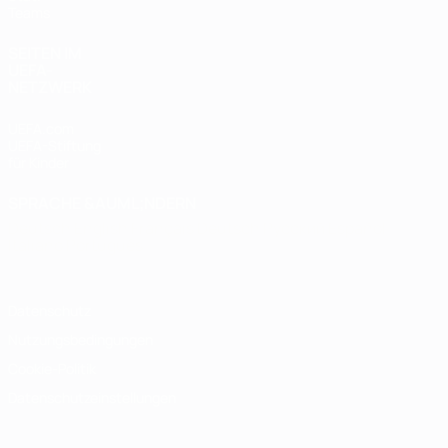
Teams
SEITEN IM
UEFA-
NETZWERK
UEFA.com
UEFA-Stiftung
für Kinder
SPRACHE &AUML;NDERN
Deutsch
English
Français
Deutsch
Русский
Español
Italiano
Português
Datenschutz
Nutzungsbedingungen
Cookie-Politik
Datenschutzeinstellungen