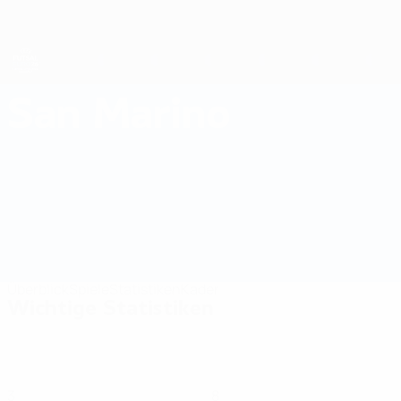
Direkt
zum
Hauptinhalt
Futsal-EURO
San Marino
San Marino Futsal-EURO 2026
Überblick
Spiele
Statistiken
Kader
Wichtige Statistiken
3
8