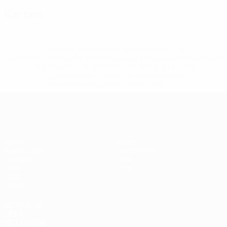
Karten
* Bis auf Weiteres ausgeschlossen. <a
href='https://de.uefa.com/insideuefa/mediaservices/medi
148df89ea5e1-8fa63590fb30-1000--fifa-uefa-
suspendieren-russische-vereine-und-
nationalmannschaft/'>Mehr hier</a>
Futsal-EURO
Spiele
News
Auslosungen
Geschichte
Gruppen
Über
Video
Shop
Stat.
Teams
SEITEN IM
UEFA-
NETZWERK