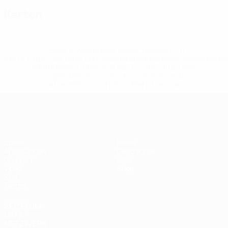
Karten
* Bis auf Weiteres ausgeschlossen. <a
href='https://de.uefa.com/insideuefa/mediaservices/medi
148df89ea5e1-8fa63590fb30-1000--fifa-uefa-
suspendieren-russische-vereine-und-
nationalmannschaft/'>Mehr hier</a>
Futsal-EURO
Spiele
News
Auslosungen
Geschichte
Gruppen
Über
Video
Shop
Stat.
Teams
SEITEN IM
UEFA-
NETZWERK