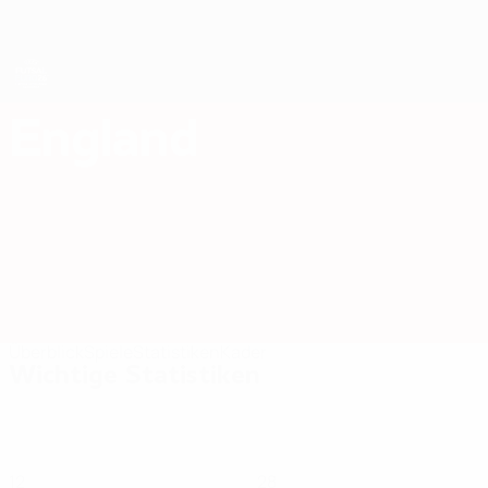
Direkt
zum
Hauptinhalt
Futsal-EURO
England
England Futsal-EURO 2026
Überblick
Spiele
Statistiken
Kader
Wichtige Statistiken
12
28