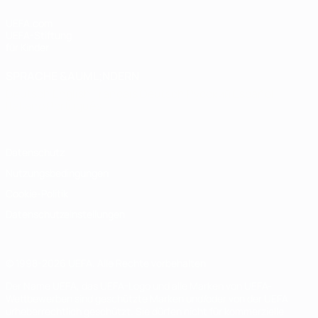
UEFA.com
UEFA-Stiftung
für Kinder
SPRACHE &AUML;NDERN
Deutsch
English
Français
Deutsch
Русский
Español
Italiano
Português
Datenschutz
Nutzungsbedingungen
Cookie-Politik
Datenschutzeinstellungen
© 1998-2026 UEFA. Alle Rechte vorbehalten
Der Name UEFA, das UEFA-Logo und alle Marken von UEFA-
Wettbewerben sind geschützte Marken und/oder von der UEFA
urheberrechtlich geschützt. Sie dürfen nicht für kommerzielle