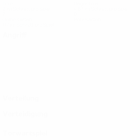
Tore
Gegentore
2 im Schnitt pro Spiel
4,67 im Schnitt pro Spiel
7
0
Gelbe Karten
Rote Karten
1,17 im Schnitt pro Spiel
Angriff
Verteilung
Verteidigung
Torwartspiel