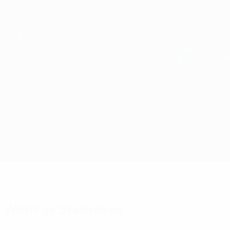
Direkt
zum
Hauptinhalt
Futsal-EURO
Österreich vs Tschechien
Updates
Gruppe
Infos zum Spiel
Wichtige Statistiken