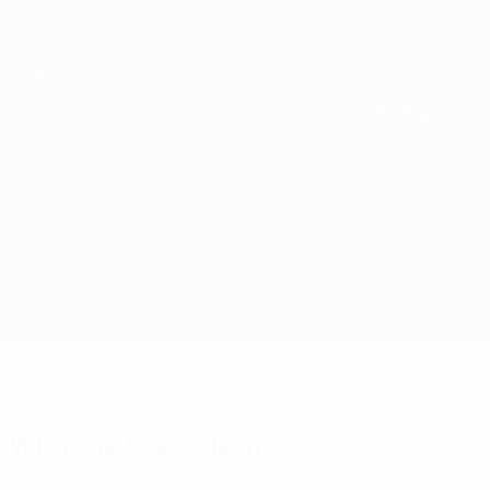
Direkt
zum
Hauptinhalt
Futsal-EURO
Armenien vs Kasachstan
Updates
Gruppe
Infos zum Spiel
Wichtige Statistiken