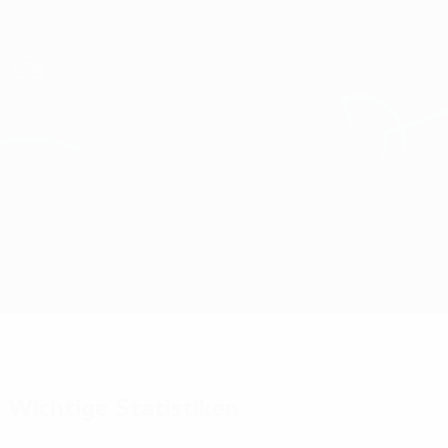
Direkt
zum
Hauptinhalt
Futsal-EURO
Kasachstan vs Albanien
Updates
Gruppe
Infos zum Spiel
Wichtige Statistiken