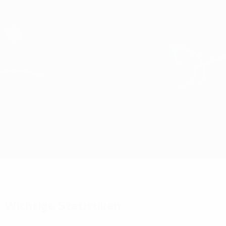
Direkt
zum
Hauptinhalt
Futsal-EURO
Andorra vs Portugal
Updates
Gruppe
Infos zum Spiel
Wichtige Statistiken