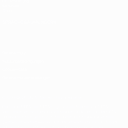
UEFA-Stiftung
für Kinder
Shop
SPRACHE &AUML;NDERN
Deutsch
English
Français
Deutsch
Русский
Español
Italiano
Português
Datenschutz
Nutzungsbedingungen
Cookie-Politik
Datenschutzeinstellungen
© 1998-2026 UEFA. Alle Rechte vorbehalten
Der Name UEFA, das UEFA-Logo und alle Marken von UEFA-
Wettbewerben sind geschützte Marken und/oder von der UEFA
urheberrechtlich geschützt. Sie dürfen nicht für kommerzielle
Zwecke verwendet werden. Mit der Verwendung von UEFA.com
erklären Sie sich mit den Nutzungsbedingungen und der