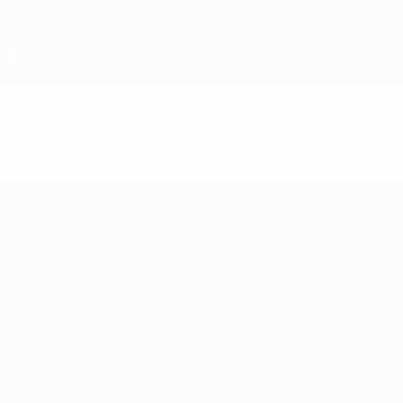
Direkt
zum
Hauptinhalt
Finalissima
Video
Im Fokus
Finalissima
Spiel
Shop
News
AUCH
BESUCHEN
UEFA.com