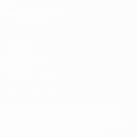
Shop
SPRACHE &AUML;NDERN
Deutsch
English
Français
Deutsch
Русский
Español
Italiano
Português
Datenschutz
Nutzungsbedingungen
Cookie-Politik
Datenschutzeinstellungen
© 1998-2026 UEFA. Alle Rechte vorbehalten
Der Name UEFA, das UEFA-Logo und alle Marken von UEFA-
Wettbewerben sind geschützte Marken und/oder von der UEFA
urheberrechtlich geschützt. Sie dürfen nicht für kommerzielle
Zwecke verwendet werden. Mit der Verwendung von UEFA.com
erklären Sie sich mit den Nutzungsbedingungen und der
Datenschutzpolitik für die Website einverstanden.