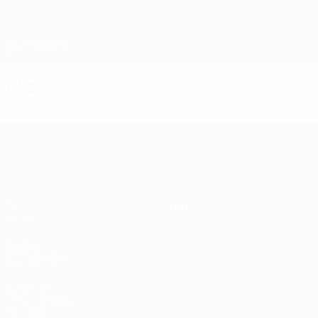
Direkt
zum
Hauptinhalt
Finalissima
News
Finalissima
Spiel
Shop
News
AUCH
BESUCHEN
UEFA.com
UEFA-Stiftung
für Kinder