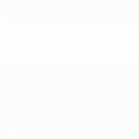
Direkt
zum
Hauptinhalt
Finalissima
Video
Im Fokus
Finalissima
Spiel
News
AUCH BESUCHEN
UEFA.com
UEFA-Stiftung für Kinder