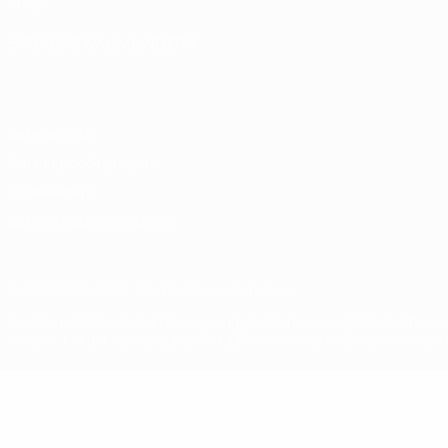
Shop
SPRACHE &AUML;NDERN
Deutsch
English
Français
Deutsch
Русский
Español
Italiano
Datenschutz
Nutzungsbedingungen
Cookie-Politik
Datenschutzeinstellungen
© 1998-2026 UEFA. Alle Rechte vorbehalten
Der Name UEFA, das UEFA-Logo und alle Marken von UEFA-Wettbewerb
werden. Mit der Verwendung von UEFA.com erklären Sie sich mit den