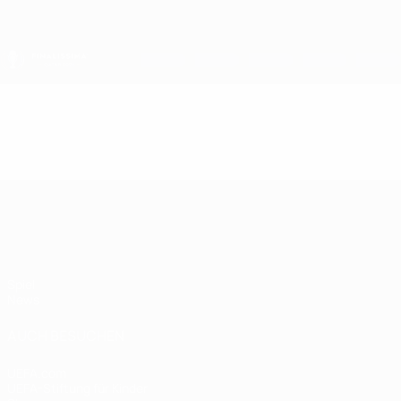
Direkt
zum
Hauptinhalt
Finalissima
Video
Im Fokus
Finalissima
Spiel
News
AUCH BESUCHEN
UEFA.com
UEFA-Stiftung für Kinder