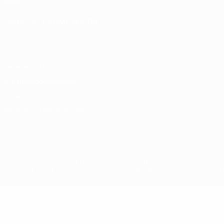
Shop
SPRACHE &AUML;NDERN
Deutsch
English
Français
Deutsch
Русский
Español
Italiano
Datenschutz
Nutzungsbedingungen
Cookie-Politik
Datenschutzeinstellungen
© 1998-2026 UEFA. Alle Rechte vorbehalten
Der Name UEFA, das UEFA-Logo und alle Marken von UEFA-Wettbewerb
werden. Mit der Verwendung von UEFA.com erklären Sie sich mit den