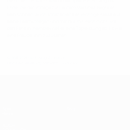
betonten: "Er kontrollierte das Spiel von Anfang bis
Ende. Bei der Vorlage für Lautaro Martínez zeigte er
sein Können, auch sonst spielte er wichtige Pässe auf
seine Teamkollegen und traf nur mit Pech nicht. Vor
den Fans in Wembley rief er eine Topleistung ab. Es war
eine Freude, ihm zuzusehen."
© 1998-2026 UEFA. All rights reserved.
Letzte Aktualisierung: Mittwoch, 1. Juni 2022
Finalissima
Spiel
Shop
News
AUCH