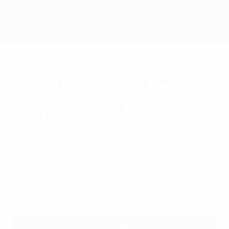
Direkt
zum
Hauptinhalt
Finalissima
Argentiniens Lionel Messi
ist offizieller Spieler des
Spiels der Finalissima
Mittwoch, 1. Juni 2022
Argentiniens Lionel Messi wurde als
Spieler des Spiels bei der Finalissima 2022
ausgezeichnet..