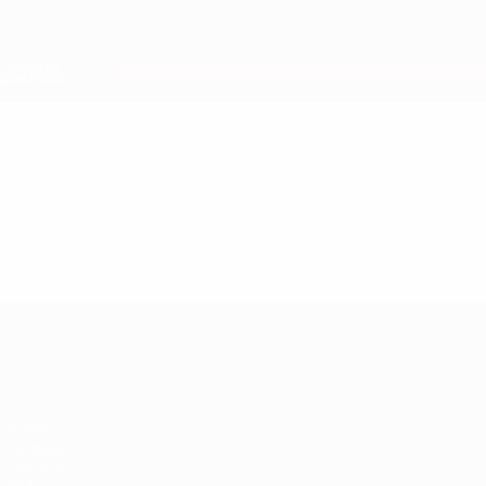
Direkt
zum
Hauptinhalt
Nations League &amp; Women's EURO
Live-Ergebnisse &amp; Statistiken
European Qualifiers
Video
Highlights
European Qualifiers
Spiele
Gruppen
UEFA.tv
Stat.