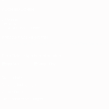
AUCH BESUCHEN
UEFA.com
Die UEFA
UEFA-Stiftung für Kinder
SPRACHE &AUML;NDERN
Deutsch
English
Français
Deutsch
Русский
Español
Italiano
Die offizielle App herunterladen
Datenschutz
Nutzungsbedingungen
Cookie-Politik
Datenschutzeinstellungen