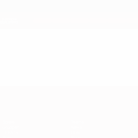
Direkt
zum
Hauptinhalt
Nations League &amp; Women's EURO
Erhalten
Live-Ergebnisse &amp; Statistiken
European Qualifiers
Video
Highlights
European Qualifiers
Spiele
Teams
Gruppen
News
UEFA.tv
Über
Stat.
Shop