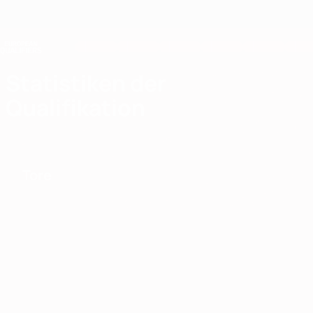
Direkt
zum
Hauptinhalt
Nations League &amp; Women's EURO
Erhalten
Live-Ergebnisse &amp; Statistiken
European Qualifiers
Statistiken der
Qualifikation
Tore
676
Tore gesamt
3,32
27'
Tore pro Spiel
Minuten pro Tor