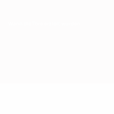
Wann die Tore erzielt wurden
Teamstatistiken
Tore
Ballbesitz
Passgenauigkeit
Abschlüs
(%)
(%)
gesamt
1