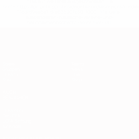
* Bis auf Weiteres ausgeschlossen. <a
href='https://de.uefa.com/insideuefa/mediaservices/medi
148df89ea5e1-8fa63590fb30-1000--fifa-uefa-
suspendieren-russische-vereine-und-
nationalmannschaft/'>Mehr hier</a>
European Qualifiers
Spiele
Teams
Gruppen
News
UEFA.tv
Über
Stat.
Shop
AUCH
BESUCHEN
UEFA.com
Die UEFA
UEFA-Stiftung
für Kinder
SPRACHE &AUML;NDERN