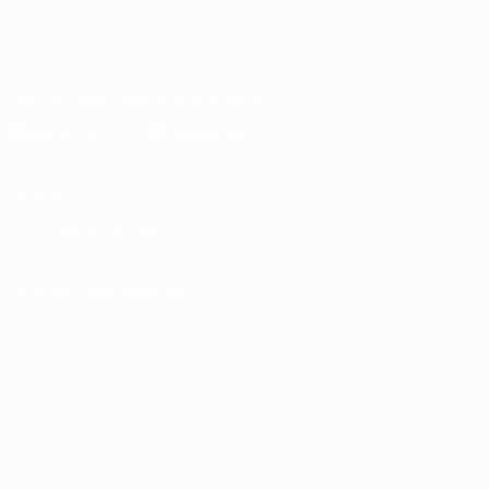
Deutsch
English
Français
Deutsch
Русский
Español
Italiano
Português
Die offizielle App herunterladen
Datenschutz
Nutzungsbedingungen
Cookie-Politik
Datenschutzeinstellungen
© 1998-2026 UEFA. Alle Rechte vorbehalten
Der Name UEFA, das UEFA-Logo und alle Marken von UEFA-
Wettbewerben sind geschützte Marken und/oder von der UEFA
urheberrechtlich geschützt. Sie dürfen nicht für kommerzielle
Zwecke verwendet werden. Mit der Verwendung von UEFA.com
erklären Sie sich mit den Nutzungsbedingungen und der