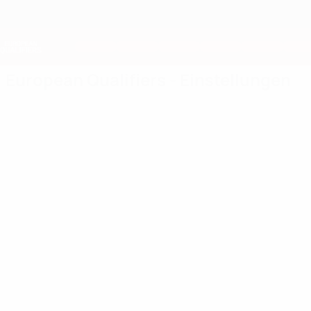
Direkt
zum
Hauptinhalt
Nations League &amp; Women's EURO
Live-Ergebnisse &amp; Statistiken
European Qualifiers
European Qualifiers - Einstellungen