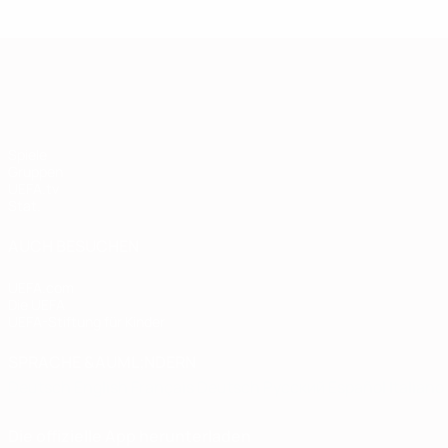
European Qualifiers
Spiele
Gruppen
UEFA.tv
Stat.
AUCH BESUCHEN
UEFA.com
Die UEFA
UEFA-Stiftung für Kinder
SPRACHE &AUML;NDERN
Deutsch
English
Français
Deutsch
Русский
Español
Italiano
Die offizielle App herunterladen