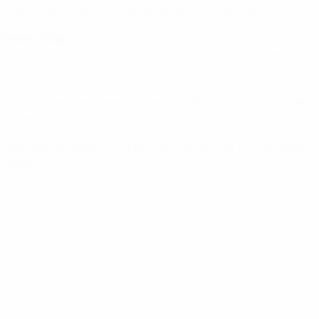
iertelfinale, mit 35 Jahren gelangen ihm 2006 im EURO-Qualif
n (1999-2008)
ten repräsentierte sein Land bei drei Endrunden, erstmals 20
 und kopfballstark, leer aus; bei der UEFA EURO 2004, als er m
mal erfolgreich.
pieltreffer. Im letzten Gruppenspiel bei der UEFA EURO 2008 b
e Koller und Co. nach Hause.
tober 2015