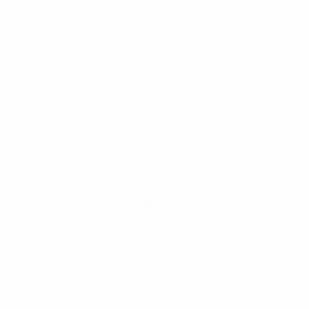
kation, am Freitag schraubte Cristiano Ronaldo seine
 dieses Wettbewerbs vor (Qualifikation und Endrunde).
. Er traf bei der 1:2-Niederlage gegen Griechenland im
zu. Damals scheiterte er mit Portugal erst im Halbfinale
si an der Spitze der erfolgreichsten Torschützen aller