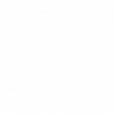
Zeiten.
Robbie Keane (Republik Irland) – 23 Tore in 45 Spielen (19
Gegen Gibraltar wurde er im Oktober 2014 zum Rekordtorsch
Ferenc Puskás, Sándor Kocsis, Gerd Müller und Miroslav Kl
Bereits mit 17 Jahren gab Keane sein Debüt für die irisch
Länderspieltoren. Die Endrunde in Polen und der Ukraine is
Jon Dahl Tomasson (Dänemark) – 22 Tore in 31 Spielen (
In 31 Qualifikationsspielen zur FIFA-WM war Tomasson zehn 
EM-Qualifikationsspiele ohne Tor, mit sechs Treffern sch
Auf dem Weg zur UEFA EURO 2004 traf er fünf Mal und vier J
Mögliche aus meiner Karriere gemacht", erklärte er bei sei
Hakan Şükür (Türkei) – 22 Tore in 38 Spielen (1994–2007)
Fast zwei Dekaden lang traf der "Bulle vom Bosporus" in Eu
wurde.
Der Rekordtorschütze von Galatasaray AŞ schoss auch in de