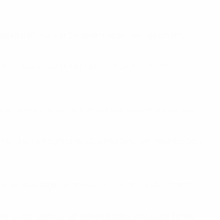
rspieltoren, nur vier Europäer haben mehr geschafft –
 Qualifikation zur UEFA EURO 2012 die Marke von 50
r förmlich. In seiner Karriere gab es nie mehr als zwei
nicht zur erfolgreichen Qualifikation. "Ich habe das best
 groß, dass sogar seine Hochzeit live im TV übertragen
elang ihm nach nur elf Sekunden das schnellste Tor der