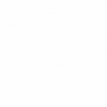
WM-Geschichte. Bei der UEFA EURO 2000 erreichte er das V
Jan Koller (Tschechische Republik) – 21 Tore in 35 Spiele
Der beste Torschütze der Tschechischen Republik aller Zei
Niederlande sechs Treffer gelangen.
Während des Turniers ging Koller, körperlich absolut robust
Tschechen das Halbfinale erreichten, war er dagegen zwei
Kollers letztes EURO-Tor war zugleich sein letzter Länders
0:2-Rückstand noch in einen 3:2-Sieg drehen und schickt
*Statistik aktuell bis zum 5. September 2015
© 1998-2026 UEFA. All rights reserved.
Letzte Aktualisierung: Sonntag, 18. Ok