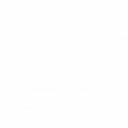
98–)
ützen in der Qualifikation. Keane steht derzeit bei 67 Lände
ose.
e Nationalmannschaft, im Jahr 2011 erreichte er im Rahmen der
t bislang sein einziges kontinentales Turnier.
1998–2007)
Mal erfolgreich, doch bei Europameisterschaften explodierte e
oss er die Dänen praktisch im Alleingang zur UEFA EURO 2000.
ahre später gleich acht Mal, diesmal allerdings half auch das 
nem Rücktritt. "Besser hätte ich nicht spielen können."
ropa nach Belieben. Seine Popularität in seiner Heimat war so
r türkischen Liga mehr Tore als jeder andere Spieler, 2002 g