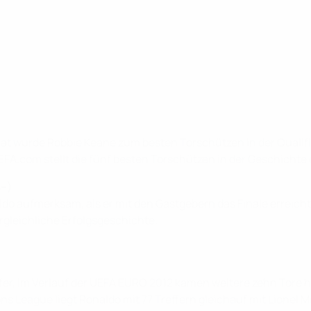
at wurde Robbie Keane zum besten Torschützen in der Qualifi
EFA.com stellt die fünf besten Torschützen in der Geschichte
4
–
)
o aufmerksam, als er mit den Gastgebern das Finale erreichte
rgleichliche Erfolgsgeschichte.
, im Verlauf der UEFA EURO 2012 kamen weitere zehn Tore hin
League liegt Ronaldo mit 77 Treffern gleichauf mit Lionel Mes