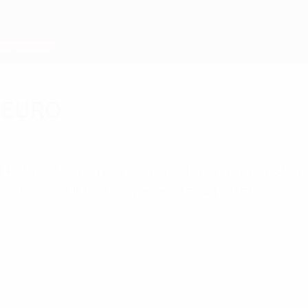
r EURO
 Robbie Keane nur noch drei Tore hinter Cristia
chichte von UEFA-Europameisterschaften.