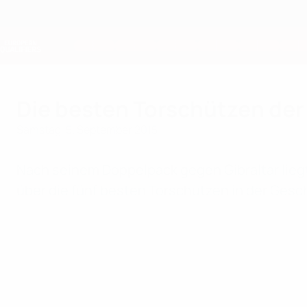
Direkt
zum
Hauptinhalt
Nations League &amp; Women's EURO
Live-Ergebnisse &amp; Statistiken
European Qualifiers
Die besten Torschützen de
Samstag, 5. September 2015
Nach seinem Doppelpack gegen Gibraltar liegt
über die fünf besten Torschützen in der Ges