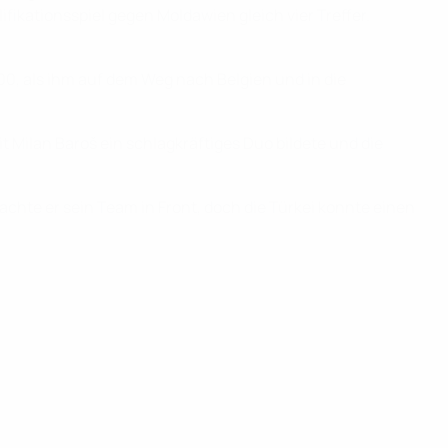
ikationsspiel gegen Moldawien gleich vier Treffer.
00, als ihm auf dem Weg nach Belgien und in die
it Milan Baroš ein schlagkräftiges Duo bildete und die
rachte er sein Team in Front, doch die Türkei konnte einen