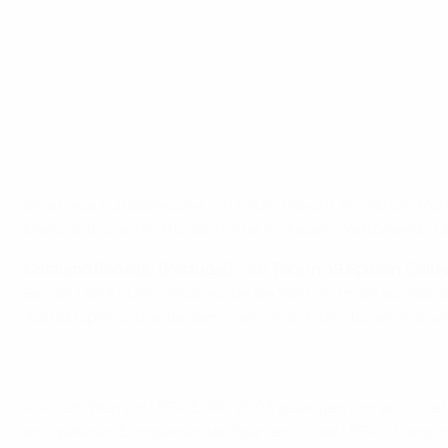
EURO: Toptorschützen in Qualifikation und Endrunden
©AFP/Getty Images
Eine neue Fußballwoche, ein neuer Rekord. Im letzten Mon
Marke auf unerreichte 23 Treffer in diesem Wettbewerb. U
Cristiano Ronaldo (Portugal) – 26 Tore in 39 Spielen (200
Bei der UEFA EURO 2004 wurde die Welt erstmals auf Ronald
Auftaktspiel und legte damit den Grundstein für eine unve
Auf dem Weg zur UEFA EURO 2008 gelangen ihm acht Treffer
am späteren Europameister Spanien. In der UEFA Champions 