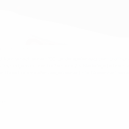
iel für England
d, konnte nach seinem 100. Länderspieleinsatz beim Eröffnungs
Roy Hodgson mit vier Treffern eine 2:4-Niederlage beibrachte.
r Three Lions vor allem wegen seiner Entschlossenheit, seine
2015