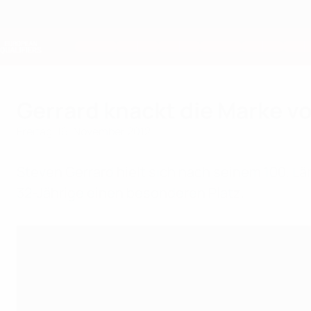
Direkt
zum
Hauptinhalt
Nations League &amp; Women's EURO
Live-Ergebnisse &amp; Statistiken
European Qualifiers
Gerrard knackt die Marke v
Freitag, 16. November 2012
Steven Gerrard hielt sich nach seinem 100. L
32-Jährige einen besonderen Platz.