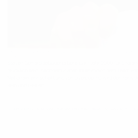
Steven Gerrard feierte im Spiel gegen Schweden sein 100. Ländersp
©Getty Images
Steven Gerrard debütierte bereits im Jahr 2000 für Englan
glücklich sein, nachdem Zlatan Ibrahimović dem Team von 
Nationalmannschaft und von Liverpool FC wird den Fans de
sein und bleiben.
© 1998-2026 UEFA. All rights reserved.
Letzte Aktualisierung: Montag, 8. Juni 