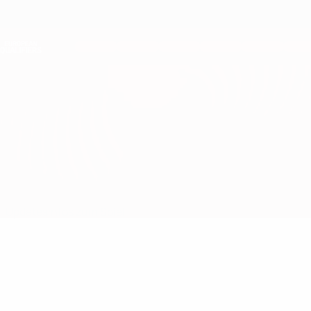
Direkt
zum
Hauptinhalt
Nations League &amp; Women's EURO
Erhalten
Live-Ergebnisse &amp; Statistiken
European Qualifiers
Dänemark vs Nordmazedonien
Updates
Infos zum Spiel