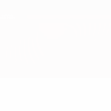
Direkt
zum
Hauptinhalt
Nations League &amp; Women's EURO
Erhalten
Live-Ergebnisse &amp; Statistiken
European Qualifiers
Wales vs Bosnien-Herzegowina
Updates
Infos zum Spiel