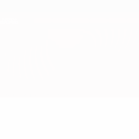
Direkt
zum
Hauptinhalt
Nations League &amp; Women's EURO
Erhalten
Live-Ergebnisse &amp; Statistiken
European Qualifiers
Spanien vs Türkei
Updates
Gruppe
Infos zum Spiel