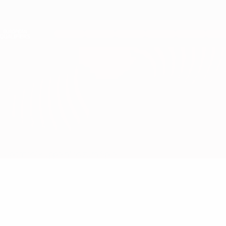
Direkt
zum
Hauptinhalt
Nations League &amp; Women's EURO
Erhalten
Live-Ergebnisse &amp; Statistiken
European Qualifiers
Schweiz vs Schweden
Updates
Gruppe
Infos zum Spiel