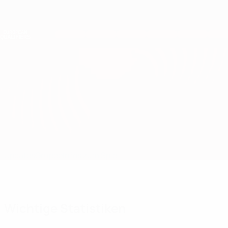
Direkt
zum
Hauptinhalt
Nations League &amp; Women's EURO
Erhalten
Live-Ergebnisse &amp; Statistiken
European Qualifiers
Norwegen vs Estland
Updates
Gruppe
Infos zum Spiel
Wichtige Statistiken