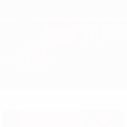
Direkt
zum
Hauptinhalt
Nations League &amp; Women's EURO
Erhalten
Live-Ergebnisse &amp; Statistiken
European Qualifiers
Andorra vs Albanien
Updates
Gruppe
Infos zum Spiel