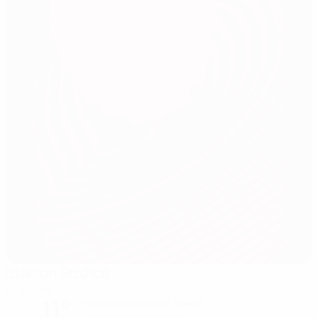
Stadion Stožice
Ljubljana
11°
teilweise bewölkter Abend
Der Platz ist exzellent