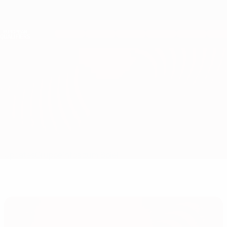
Direkt
zum
Hauptinhalt
Nations League &amp; Women's EURO
Erhalten
Live-Ergebnisse &amp; Statistiken
European Qualifiers
Slowenien vs Schweiz
Updates
Gruppe
Infos zum Spiel