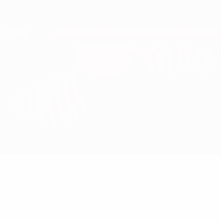
Direkt
zum
Hauptinhalt
Nations League &amp; Women's EURO
Erhalten
Live-Ergebnisse &amp; Statistiken
European Qualifiers
Slowakei vs Luxemburg
Updates
Gruppe
Infos zum Spiel