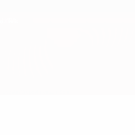
Direkt
zum
Hauptinhalt
Nations League &amp; Women's EURO
Erhalten
Live-Ergebnisse &amp; Statistiken
European Qualifiers
Litauen vs Polen
Updates
Gruppe
Infos zum Spiel