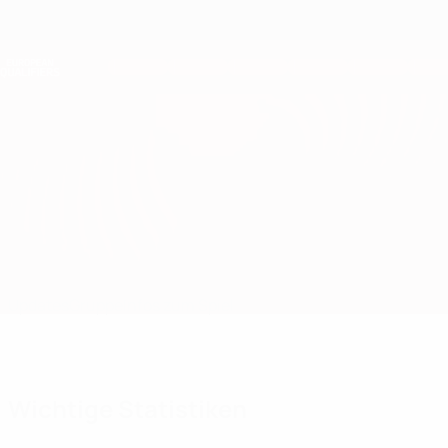
Direkt
zum
Hauptinhalt
Nations League &amp; Women's EURO
Erhalten
Live-Ergebnisse &amp; Statistiken
European Qualifiers
Malta vs Niederlande
Updates
Gruppe
Infos zum Spiel
Wichtige Statistiken