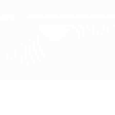
Direkt
zum
Hauptinhalt
Nations League &amp; Women's EURO
Erhalten
Live-Ergebnisse &amp; Statistiken
European Qualifiers
Belarus vs Dänemark
Updates
Gruppe
Infos zum Spiel