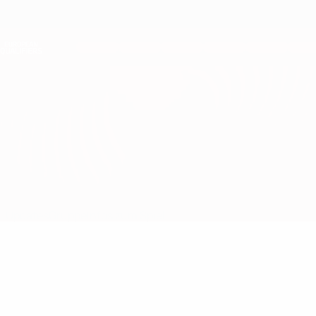
Direkt
zum
Hauptinhalt
Nations League &amp; Women's EURO
Erhalten
Live-Ergebnisse &amp; Statistiken
European Qualifiers
Belarus vs Schottland
Updates
Gruppe
Infos zum Spiel