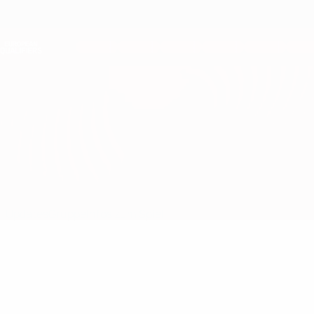
Direkt
zum
Hauptinhalt
Nations League &amp; Women's EURO
Erhalten
Live-Ergebnisse &amp; Statistiken
European Qualifiers
Litauen vs Niederlande
Updates
Gruppe
Infos zum Spiel