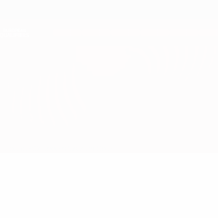
Direkt
zum
Hauptinhalt
Nations League &amp; Women's EURO
Erhalten
Live-Ergebnisse &amp; Statistiken
European Qualifiers
Georgien vs Bulgarien
Updates
Gruppe
Infos zum Spiel