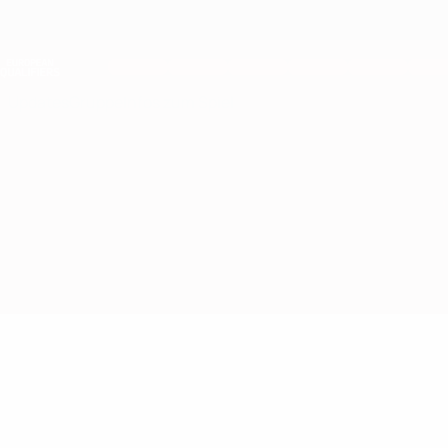
Direkt
zum
Hauptinhalt
Nations League &amp; Women's EURO
Live-Ergebnisse &amp; Statistiken
European Qualifiers
Updates
Gruppe
Infos zum Spiel
Nordmazedonien vs Liechtenstein