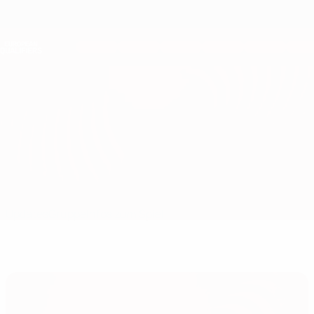
Direkt
zum
Hauptinhalt
Nations League &amp; Women's EURO
Erhalten
Live-Ergebnisse &amp; Statistiken
European Qualifiers
Montenegro vs Tschechien
Updates
Gruppe
Infos zum Spiel