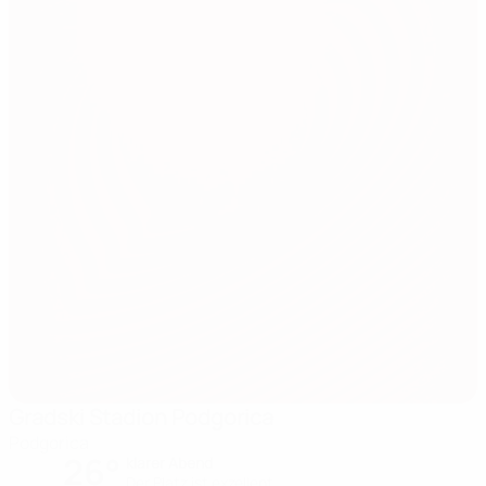
Gradski Stadion Podgorica
Podgorica
26°
klarer Abend
Der Platz ist exzellent