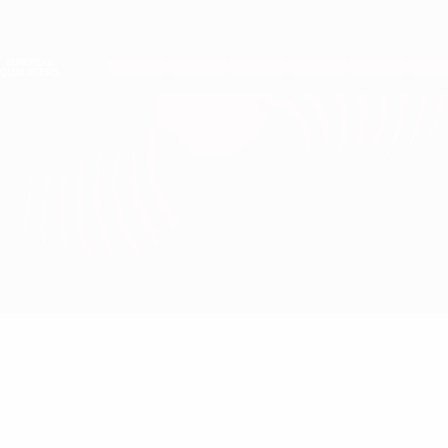
Direkt
zum
Hauptinhalt
Nations League &amp; Women's EURO
Erhalten
Live-Ergebnisse &amp; Statistiken
European Qualifiers
Andorra vs England
Updates
Gruppe
Infos zum Spiel