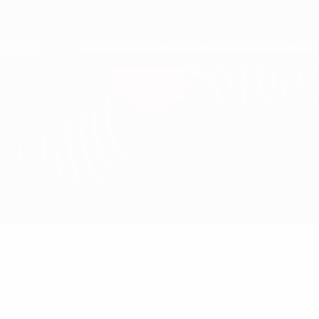
Direkt
zum
Hauptinhalt
Nations League &amp; Women's EURO
Erhalten
Live-Ergebnisse &amp; Statistiken
European Qualifiers
Nordmazedonien vs Belgien
Updates
Gruppe
Infos zum Spiel