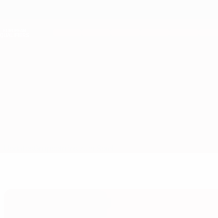
Direkt
zum
Hauptinhalt
Nations League &amp; Women's EURO
Live-Ergebnisse &amp; Statistiken
European Qualifiers
Litauen vs Finnland
Updates
Gruppe
Infos zum Spiel