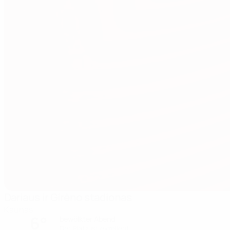
Dariaus ir Girėno stadionas
Kaunas
6°
bewölkter Abend
Der Platz ist exzellent