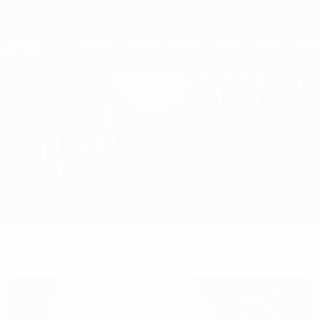
Direkt
zum
Hauptinhalt
Nations League &amp; Women's EURO
Erhalten
Live-Ergebnisse &amp; Statistiken
European Qualifiers
Nordmazedonien vs England
Überblick
Updates
Infos zum Spiel