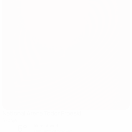
National Arena Todor Proeski
Skopje
6°
klarer Abend
Der Platz ist trocken