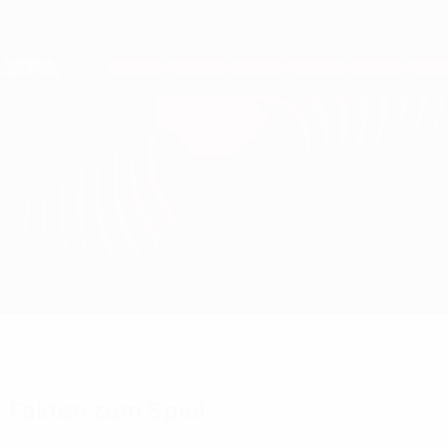
Direkt
zum
Hauptinhalt
Nations League &amp; Women's EURO
Erhalten
Live-Ergebnisse &amp; Statistiken
European Qualifiers
Liechtenstein vs Portugal
Überblick
Updates
Infos zum Spiel
Fakten zum Spiel