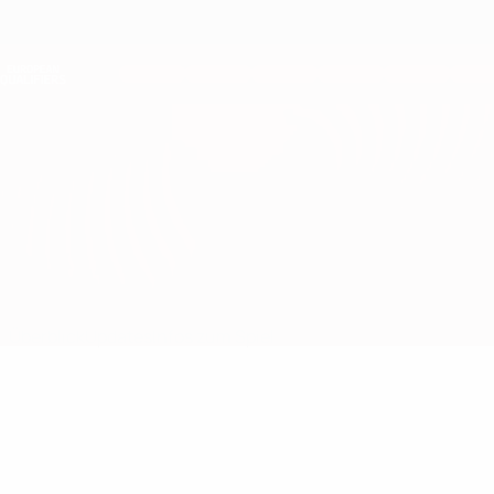
Direkt
zum
Hauptinhalt
Nations League &amp; Women's EURO
Erhalten
Live-Ergebnisse &amp; Statistiken
European Qualifiers
Slowakei vs Island
Überblick
Updates
Infos zum Spiel