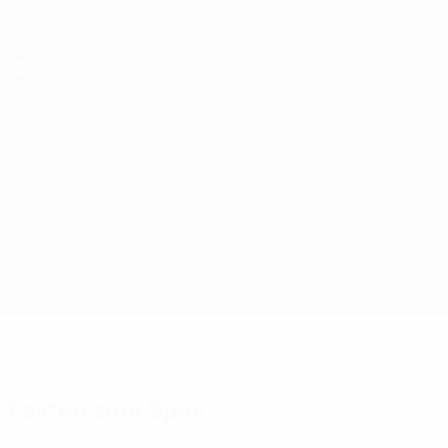
Direkt
zum
Hauptinhalt
Nations League &amp; Women's EURO
Live-Ergebnisse &amp; Statistiken
European Qualifiers
Kosovo vs Israel
Überblick
Updates
Infos zum Spiel
Fakten zum Spiel