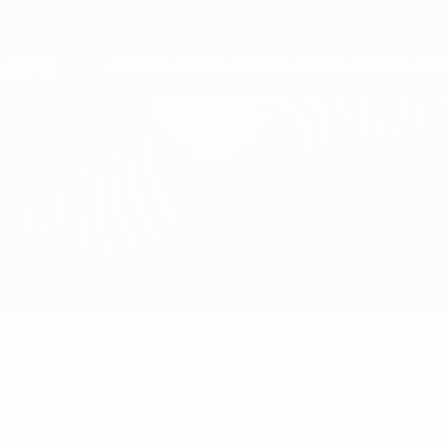
Direkt
zum
Hauptinhalt
Nations League &amp; Women's EURO
Erhalten
Live-Ergebnisse &amp; Statistiken
European Qualifiers
Rumänien vs Andorra
Überblick
Updates
Infos zum Spiel