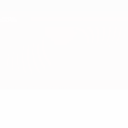
Direkt
zum
Hauptinhalt
Nations League &amp; Women's EURO
Erhalten
Live-Ergebnisse &amp; Statistiken
European Qualifiers
Portugal vs Slowakei
Überblick
Updates
Infos zum Spiel